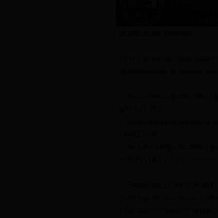
El fallecido fue identifica
durante las inundaciones cau
provincia de Valencia.
En el Comité de Crisis siste
damnificados. Si conoce cas
✅
cecuvalencia@cancilleria.
680 621 755
✅
cecumalaga@cancilleria.g
644021195
✅
cecumadrid@cancilleria.go
608 795 061
pic.twitter.co
— Embajada EC en ESP (@E
Catarroja es una de las pobl
informan los medios español