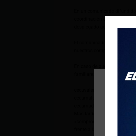
En un comunicado difundido 
coordinación con el Consulad
desplegado acciones para lo
El comunicado añade que en e
nuestros compatriotas damni
En caso de que existan ecua
familiares se pueden comunic
cecuvalencia@cancilleria.go
cecumalaga@cancilleria.gob
cecumadrid@cancilleria.gob.
Más tarde, la Cancillería de
«compromiso de apoyar a nue
frente a la tragedia ocasion