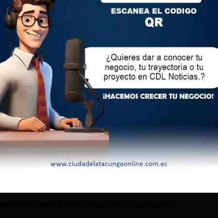
a condolencias por Dana
el Gobierno de Ecuador expresó sus condolencias a España
iones en la provincia de Valencia.
l Ministerio de Relaciones Exteriores y Movilidad Humana, el
presó que acompaña en el dolor a las familias de las
s impactadas por esta tragedia.
las pérdidas humanas y materiales sufridas, y enviamos
 los familiares de quienes han perdido a sus seres queridos.
a y total recuperación a los heridos y a todos aquellos que
e el mensaje de la Cancillería ecuatoriana.
es, provocadas por la depresión DANA, han dejado un
muertos en España, siendo Valencia la localidad más