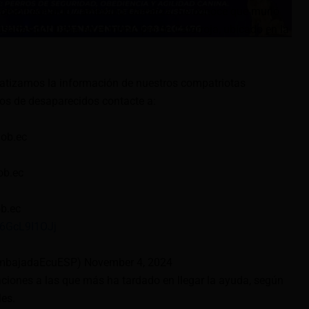
do como Leonardo Zambrano Carranza. Se conoce que murió
sadas por Dana en el municipio de Catarroja, ubicado en la
matizamos la información de nuestros compatriotas
os de desaparecidos contacte a:
gob.ec
ob.ec
b.ec
m/6GcL9I1OJj
mbajadaEcuESP) November 4, 2024
aciones a las que más ha tardado en llegar la ayuda, según
es.