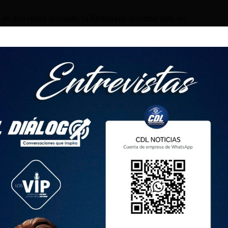
en sus redes sociales, la Embajada informa que, en
o de Valencia, «desde el primer día de la tragedia» se han
s compatriotas afectados por la DANA.
l Comité de Crisis se «sistematizó toda la información de
ficados».
torianos desaparecidos en Valencia u otras comunidades, sus
ar a los siguientes canales:
b.ec y al número 680 621 755
.ec y al número 644 021 195
ec y al número 608 795 061
 Ecuador emitió un comunicado en el que reafirmó su
stros compatriotas en Valencia y en las zonas afectadas
ada por el paso de la tormenta Dana».