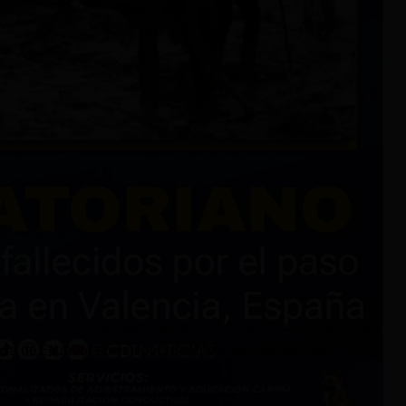
s víctimas mortales que dejó la tormenta Dana a su paso por
da de Ecuador en ese país confirmó este lunes 4 de
o.