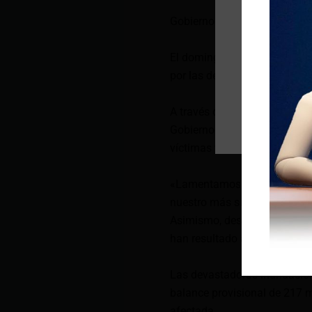
Gobierno de Ecuador expres
El domingo 3 de noviembre, 
por las devastadoras inundac
A través de un comunicado de
Gobierno de Daniel Noboa ex
víctimas y a las comunidade
«Lamentamos profundamente 
nuestro más sentido pésame a
Asimismo, deseamos una pront
han resultado afectados«, dic
Las devastadoras inundacion
balance provisional de 217 
afectada.