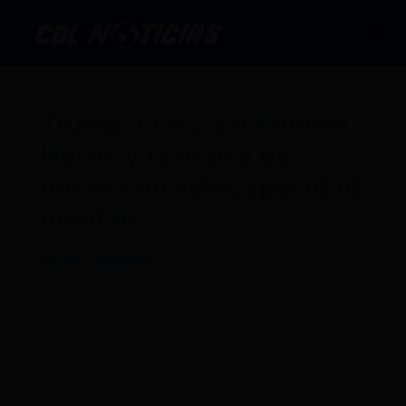
Ir
al
contenido
Trump a t a c a a Kamala
Harris y la acusa de
nacer con «discapacidad
mental»
Por
CDL
/
01/10/2024