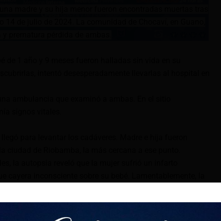
na madre y su hija menor fueron encontradas muertas tras
ngo 14 de julio de 2024. La comunidad de Chocaví, en Guano,
a y prematura pérdida de ambas.
é de 1 año y 9 meses fueron halladas sin vida en su
descubrirlas, intentó desesperadamente llevarlas al hospital en
 una ambulancia que examinó a ambas. En el sitio
ía signos vitales.
llegó para levantar los cadáveres. Madre e hija fueron
la ciudad de Riobamba, la más cercana a ese punto.
, la autopsia reveló que la mujer sufrió un infarto
ue cayera inconsciente sobre su bebé. Lamentablemente, la
sfixiada por su madre.
rmano, ambas ya habían fallecido, dejando a la familia y a la