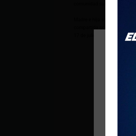
comunidad sumida en un pro
Madre e hija serán sepultada
compartida por la familia en 
17 de julio a las 14:00.