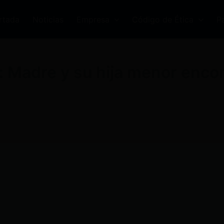
rtada
Noticias
Empresa
Código de Ética
P
 Madre y su hija menor enco