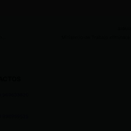
SIGU
Cuatro muert0s en Colombia por enfrentamientos durante la final de Copa América
ACTOS
3 969633820
3 998959525