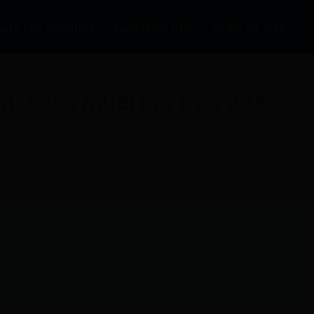
auta con Nosotros
Fundación CDL
Radio en Vivo
ntradas mųertąs tras una