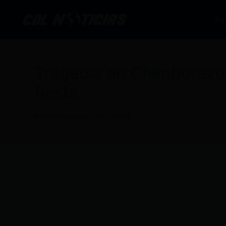
Ir
al
Po
contenido
Tragedia en Chimborazo:
fiesta
Por
jonathanxpm
/
16/07/2024