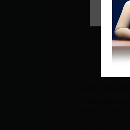
Deja un comentario
Tu dirección de correo e
están marcados con
*
Escribe
aquí...