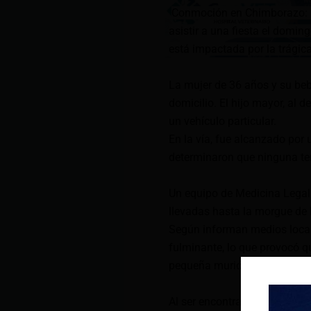
Conmoción en Chimborazo: u
asistir a una fiesta el domi
está impactada por la trágic
La mujer de 36 años y su beb
domicilio. El hijo mayor, al 
un vehículo particular.
En la vía, fue alcanzado por
determinaron que ninguna ten
Un equipo de Medicina Legal 
llevadas hasta la morgue de 
Según informan medios locales
fulminante, lo que provocó q
pequeña murió aplastada y a
Al ser encontradas por su he