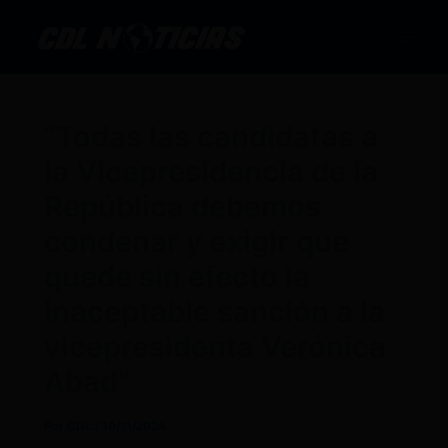
Ir
al
contenido
“Todas las candidatas a
la Vicepresidencia de la
República debemos
condenar y exigir que
quede sin efecto la
inaceptable sanción a la
vicepresidenta Verónica
Abad”
Por
CDL
/
10/11/2024