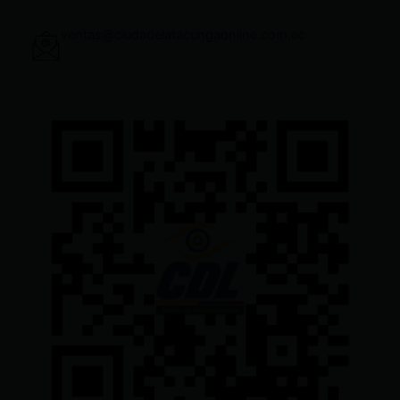
ventas@ciudadelatacungaonline.com.ec