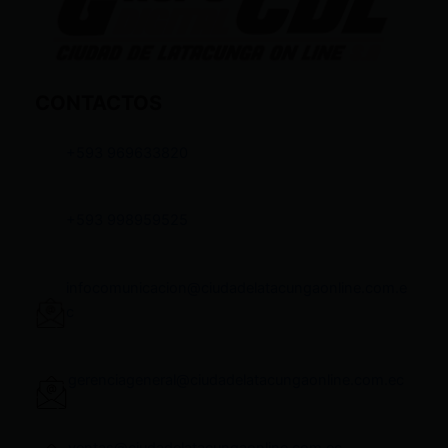
CONTACTOS
+593 969633820
+593 998959525
infocomunicacion@ciudadelatacungaonline.com.e
c
gerenciageneral@ciudadelatacungaonline.com.ec
ventas@ciudadelatacungaonline.com.ec