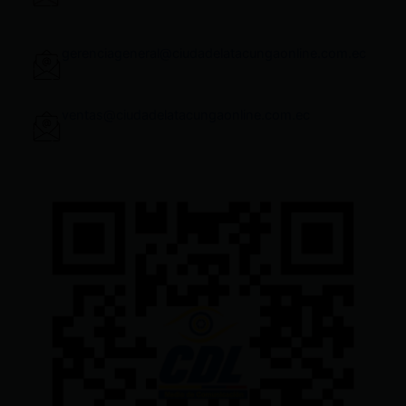
gerenciageneral@ciudadelatacungaonline.com.ec
ventas@ciudadelatacungaonline.com.ec