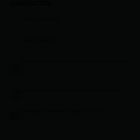
CONTACTOS
+593 969633820
+593 998959525
infocomunicacion@ciudadelatacungaonline.com.e
c
gerenciageneral@ciudadelatacungaonline.com.ec
ventas@ciudadelatacungaonline.com.ec