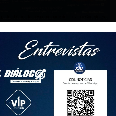
Seguridad Ciudadana y como parte del proyecto Corredores
uatro nuevos Puntos Seguros en sitios estratégicos de
a los tres ya existentes para fortalecer el sistema de
lo informó Marco Salazar, director de Seguridad Ciudadana y
cipio de Latacunga.
cados en los siguientes lugares: calle Antonia Vela y 5 de
Valencia, Félix Valencia y Amazonas y en el parque de San
rtalecer los Corredores Seguros en beneficio de la
zar.
tivados para atención ciudadana de 8:00 a 20:00, además se