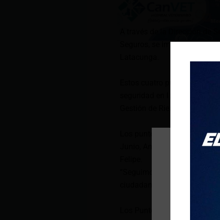
A través de la Dirección de 
Seguros, se implementaron c
Latacunga.
Estos cuatro puntos se suman 
seguridad en la ciudad, así 
Gestión de Riesgos del Muni
Los puntos seguros están ubi
Junio, Antonia Vela y Félix 
Felipe.
“Seguimos trabajando para fo
ciudadanía”, puntualizó Sala
Los Puntos Seguros están ac