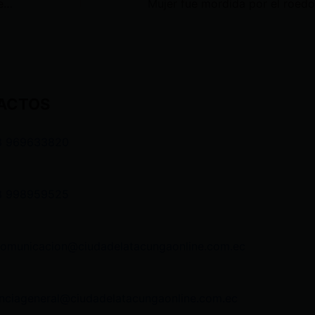
Alerta en Guayaquil por el sobrevuelo de un dron con expl0 siv0s en la cárcel La Roca
ACTOS
3 969633820
3 998959525
comunicacion@ciudadelatacungaonline.com.ec
nciageneral@ciudadelatacungaonline.com.ec