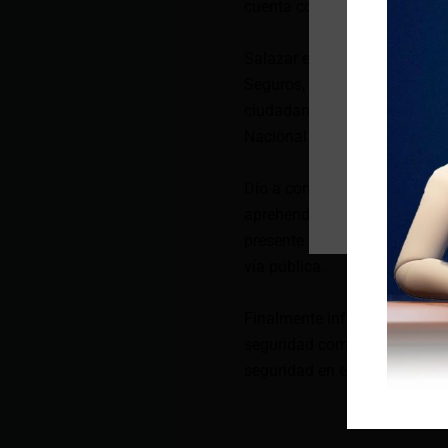
cuenta con uno fijo en la pla
Salazar explicó que los Agen
Seguros, están prestos para 
ciudadanía, trabajando de fo
Nacional.
Dio a conocer que desde que 
aprehender a más de 100 pers
presente año. Se retiraron a
vía pública.
Finalmente informó que se e
seguridad como: motos, chalec
seguridad en el cantón.