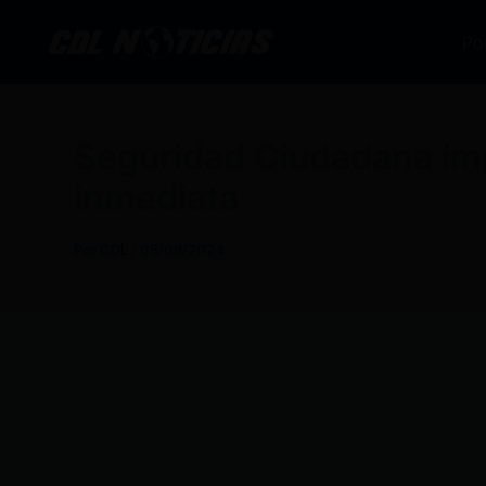
Ir
al
Po
contenido
Seguridad Ciudadana im
inmediata
Por
CDL
/
05/09/2024