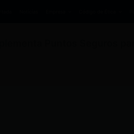
rtada
Noticias
Empresa
Código de Ética
P
plementa Puntos Seguros par