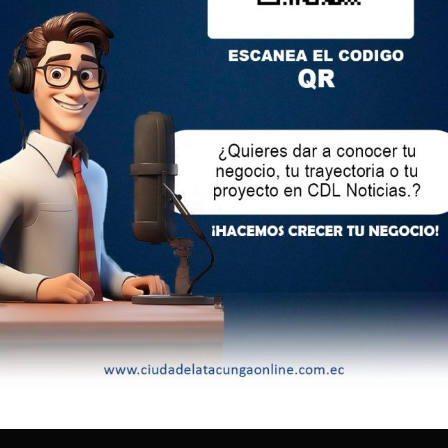
taforma oriental de El Salto que funciona 24/7.
tes de Control Municipal que se encuentran en los Puntos
atender de manera inmediata, los requerimientos de la
rma coordinada con la Sala de Monitoreo y la Policía
inició el proyecto Corredores Seguros, se ha logrado
onas en delito flagrante y a 78 personas en lo que va del
 4000 vendedores autónomos y 700 personas por librar en la
stá realizando un proceso para incrementar equipos de
os, cascos, toletes, vallas y otros, que permitan reforzar la