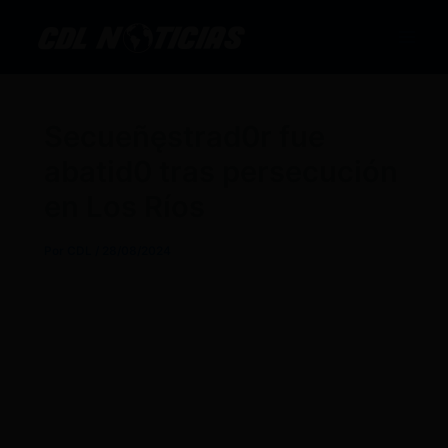
Ir
al
contenido
Secueñęstrad0r fue
abatid0 tras persecución
en Los Ríos
Por
CDL
/
28/08/2024