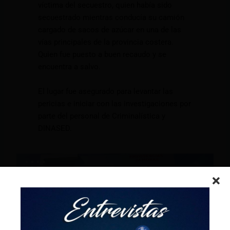
víctima del secuestro, quien había sido
secuestrado mientras conducía su camión
cargado de sacos de azúcar en una de las
vías principales de la provincia costera.
Quien fue puesto a buen recaudo y se
encuentra a salvo.
El lugar fue asegurado para levantar las
pericias e iniciar con las investigaciones por
parte del personal de Criminalística y
DINASED.