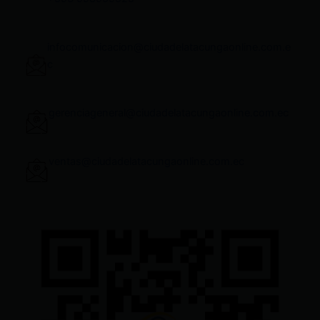
infocomunicacion@ciudadelatacungaonline.com.e
c
gerenciageneral@ciudadelatacungaonline.com.ec
ventas@ciudadelatacungaonline.com.ec