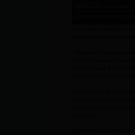
El asesinato del candidato p
en medio del reclamo de sus 
los autores intelectuales de
autores mediatos (que planea
Villavicencio fue asesinado e
norte de Quito, a once días d
extraordinarias. A las afueras
disparó a corta distancia cu
Las imágenes del momento di
profunda conmoción e inclus
investigaciones, pero un año 
respuestas.
“¿Cómo reparar este corazón 