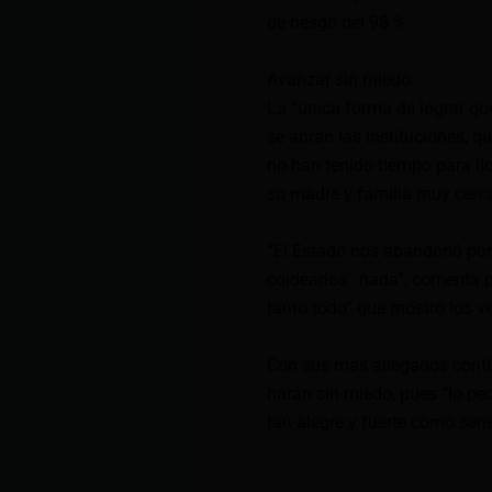
de riesgo del 98 %.
Avanzar sin miedo
La “única forma de lograr que
se abran las instituciones, q
no han tenido tiempo para llo
su madre y familia muy cerc
“El Estado nos abandonó por
coidearios…nada”, comenta pa
tanto todo” que mostró los v
Con sus más allegados conti
harán sin miedo, pues “lo pe
tan alegre y fuerte como sens