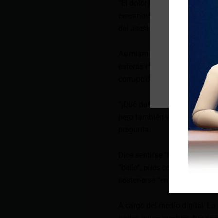
“El dolor ha sido nuestra ven
cercanos, han estudiado el c
del asesinato e incluso han v
Asimismo, para indagar dónde
esferas narcopolíticas que t
corrupción en varios ámbitos
“¡Qué duro tener que ser noso
pero también valiente, porque
pregunta.
Dice sentirse “traicionada” p
“bello”, pues conocer el acci
sostenerse “en este año de a
A cargo del medio digital ‘L