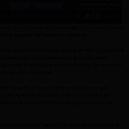
residencial Fernando Villavicencio cumple este viernes un año
familiares por información de las investigaciones relativas a
l crimen, por el que han sido condenadas cinco personas como
ron la ejecución del atentado) y cómplices.
l 9 de agosto de 2023 cuando salía de un mitin electoral en el
e la celebración de la primera vuelta de las elecciones
 del recinto le esperaba un grupo de sicarios. Uno de ellos le
ando accedía a su vehículo.
eron la vuelta al mundo, sumieron a Ecuador en una
o agentes del FBI de Estados Unidos se sumaron a las
después, la familia de Villavicencio sigue a la espera de
y esta democracia?”, se pregunta Amanda Villavicencio, la