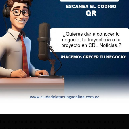
taja”, opina Amanda, de 34 años, al revelar que, con sus más
aso minuciosamente, han leído cada hoja de los expedientes
isto las fotografías de la autopsia de su padre.
 podrían estar los autores intelectuales, han analizado “las
ocó” Villavicencio en sus constantes denuncias sobre
.
tras quienes lo hagamos! Eso es injusto, es revictimizante,
 si no lo hacemos nosotras, ¿quién lo va a hacer?”, se
or el Estado, pero reconoce que analizar todo también ha sido
onar de su padre contra la corrupción fue “la única forma” de
usencia”.
a fuente, periodismo de investigación’, Amanda asegura que su