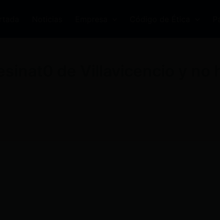
rtada
Noticias
Empresa
Código de Ética
P
sinat0 de Villavicencio y no h