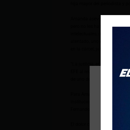
hija mayor del periodista y po
Amanda asevera que los conde
pero no les han dado informa
intelectuales, ni sobre la mu
atentado, uno después de ser
en la cárcel, junto a otro ecu
“La justicia, en general, nos
EFE al recordar que en una d
de uno de los acusados a tra
Para Amanda, hay “un nivel 
instituciones”, y por eso “l
Fernando Villavicencio”.
El dolor como ventaja