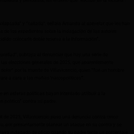
leísta y periodista, les enseñó que “escribir es la victoria”.
 colapsada” y “callada”, señala Amanda al aseverar que les han
s de los expedientes sobre la indagación de los autores
idido colocarle doble reserva a la información”.
unidad”, subraya al denunciar que hay una serie de
 las elecciones generales de 2025, que aparentemente
l dolor” por la muerte de Villavicencio, quien “fue un hombre
ara a cara a las mafias ‘narcopolíticas’”.
e en esferas políticas hayan intentado atribuir a la
 político” contra su padre.
l de 2023, Villavicencio puso una denuncia contra cinco
, por presuntamente planear un ataque en su contra y se
 haya indagado de oficio cuando su padre tenía un porcentaje