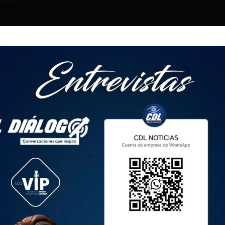
lítico.
nados -que aún pueden apelar- eran parte de la logística,
ción sobre la indagación relacionada con los autores
erte de los siete sicarios colombianos que ejecutaron el
 detenido en la escena del crimen y los otros seis asesinados
atoriano.
 está debiendo, pero absolutamente en todas las aristas”, dice a
e las audiencias telemáticas hasta recibieron intimidaciones
vés de mensajes en esa sesión.
de mediocridad y corrupción enorme en todas las
a impunidad campea en todos los casos, no solamente en el de