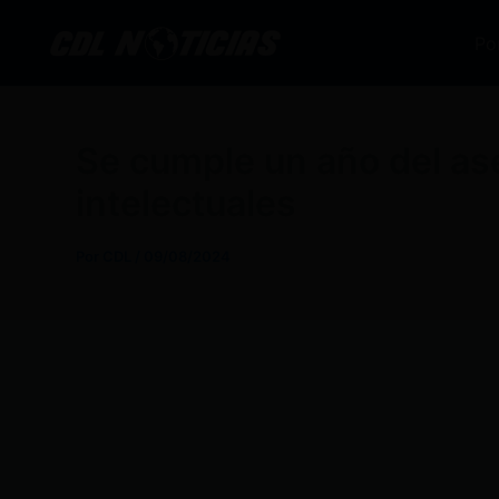
Ir
al
Po
contenido
Se cumple un año del ase
intelectuales
Por
CDL
/
09/08/2024