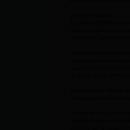
padre, quien también fue asamb
¿Justicia colapsada?
La justicia está “totalmente
negado el número y las copia
intelectuales “porque han dec
“Eso es impunidad sobre imp
“candidatuchos” con miras a
“quieren subirse al carrito de
de acción”, que se “enfrentó c
Amanda tilda de “ridículo” qu
delincuencia común el “crimen
También recuerda que en abri
asambleístas en ese momento
cuestionó que la Fiscalía no