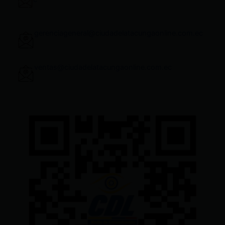
gerenciageneral@ciudadelatacungaonline.com.ec
ventas@ciudadelatacungaonline.com.ec