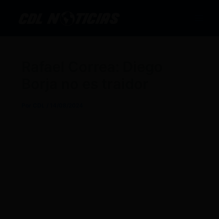
Ir
al
contenido
Rafael Correa: Diego
Borja no es traidor
Por
CDL
/
14/08/2024