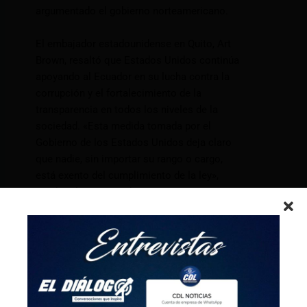
argumentado el gobierno norteamericano.
El embajador estadounidense en Quito, Art
Brown, resaltó que Estados Unidos continúa
apoyando al Ecuador en su lucha contra la
corrupción y el fortalecimiento de la
transparencia en todos los niveles de la
sociedad. «Esta medida tomada por el
Gobierno de los Estados Unidos deja claro
que nadie, sin importar su rango o cargo,
está exento del cumplimiento de la ley»,
resalta el comunicado.
Correa y Glas están condenados a ocho
años de cárcel por cohecho en el Caso
Sobornos. Además, Glas enfrenta una
segunda acusación por peculado y una
condena adicional de seis años de cárcel por