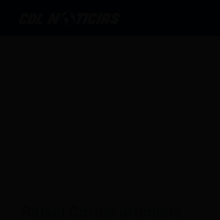
Ir
al
contenido
Rafael Correa arremete