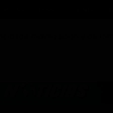
rtada
Noticias
Empresa
Código de Ética
P
nciosde movilización y de tom