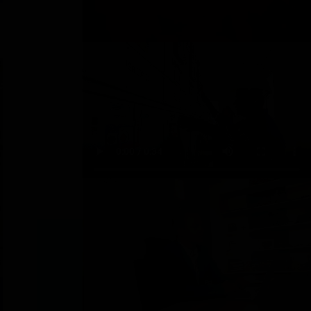
e
a
l
a
n
s
s