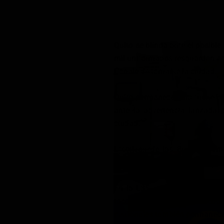
Quito se blinda ante el posibl
mil uniformados resguardan acc
Conaie de tomarse la ciudad.
Quito permanece bajo fuerte re
ante la advertencia lanzada 
ciudad.
Efectivos de las Fuerzas Ar
ubicado en puntos estratégicos
En la E35 —uno de los princip
tácticos y militares con escud
peatonales también permanece