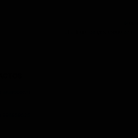
SIGU
gasolinas suben de precio en Ecuador desde el 12 de octubre
ACTOS
3 969633820
3 998959525