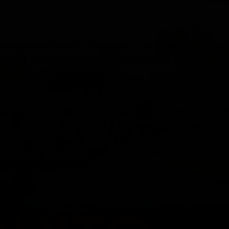
e arribo de manifestantes el domingo 12 de octubre. Más de siet
esos y puntos estratégicos, tras el anuncio del presidente de l
sguardo militar. Más de 7 000 uniformados custodian la capita
por el presidente de la Conaie, Marlon Vargas, de tomarse l
madas, desplazados incluso desde Guayaquil y Manta, se ha
, principalmente en los accesos a Quito.
ales ingresos por el sur— el control es permanente. Vehículo
os vigilan ambos costados de la carretera, mientras los puente
n custodiados.