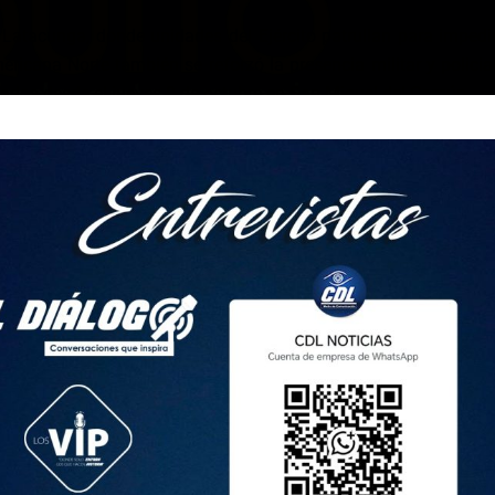
 Latacunga, donde unidades del Ejército patrullan para impedi
icana Norte también se reforzó la presencia militar y policia
trados desde el jueves 9 de octubre en San Miguel del Común.
mera División del Ejército señaló a Televistazo que el objetivo e
r que grupos de manifestantes intenten ingresar al casco urbano
s anteriores. “Nos hemos ubicado en puntos estratégicos com
alía, que en el pasado fueron atacados», expresó.
jo que, aunque varias tropas fueron trasladadas a Quito, lo
itar en el resto del país continúan custodiados. “El despliegu
ciudadana y los bienes del Estado», indicó.
 marcha masiva este domingo 12 de octubre de 2025, convocad
Pichincha y respaldada por diversas organizaciones sociales
 Cayambe y otro desde la Villa Flora, en el sur, hasta el parqu