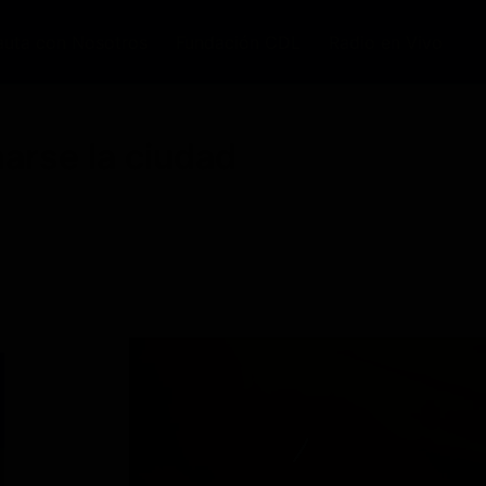
auta con Nosotros
Fundación CDL
Radio en Vivo
arse la ciudad