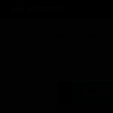
Ir
al
Po
contenido
Quito se blinda ante anu
Por
CDL
/
12/10/2025