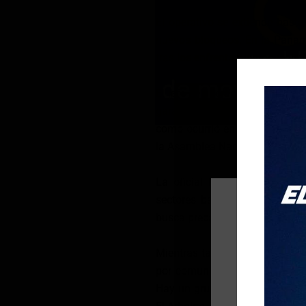
El operativo se extiende hasta
nuevos bloqueos. En la Panamer
tras los enfrentamientos regis
El jefe de operaciones de la Pri
garantizar la seguridad y evita
como ocurrió en movilizacione
la Asamblea Nacional y la Fisc
La oficial Estefanía Pavón di
sectores bajo jurisdicción mil
busca precautelar la seguridad 
Mientras tanto, se prevé una
por comunidades indígenas de 
Hay un grupo que partirá desde