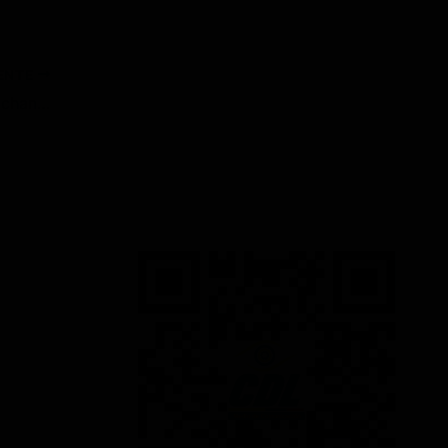
IENTE
El cilindro de gas, usado como chantaje, se vende hasta en USD 15 en Otavalo