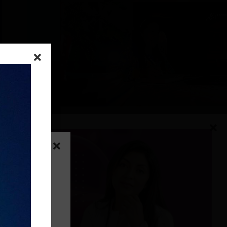
r
l
s
,
o
s
e
a
.
e