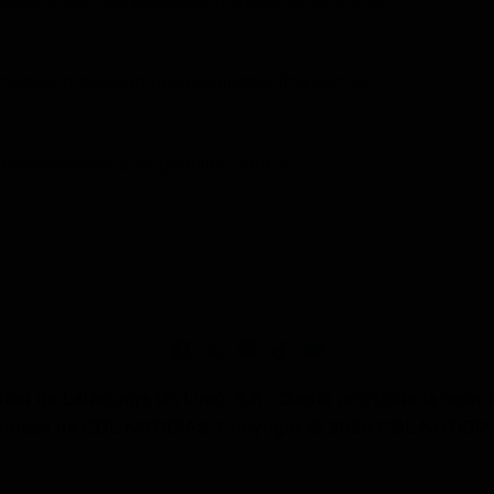
comunicacion@ciudadelatacungaonline.com.ec
nciageneral@ciudadelatacungaonline.com.ec
as@ciudadelatacungaonline.com.ec
 de Latacunga On Line). S.A . Queda prohibida la reprodu
 expresa de CDL NOTICIAS. Copyright © 2026 CDL NOTICIAS