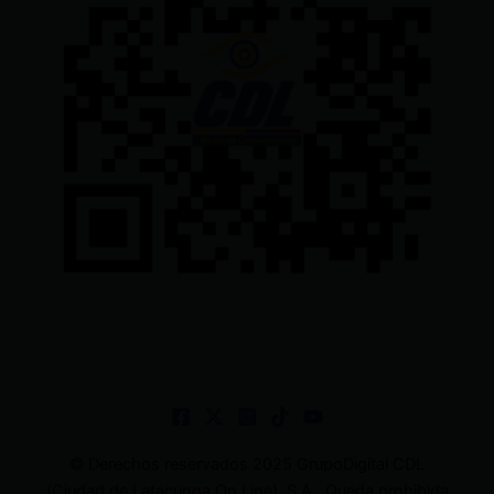
© Derechos reservados 2025 GrupoDigital CDL
(Ciudad de Latacunga On Line). S.A . Queda prohibida