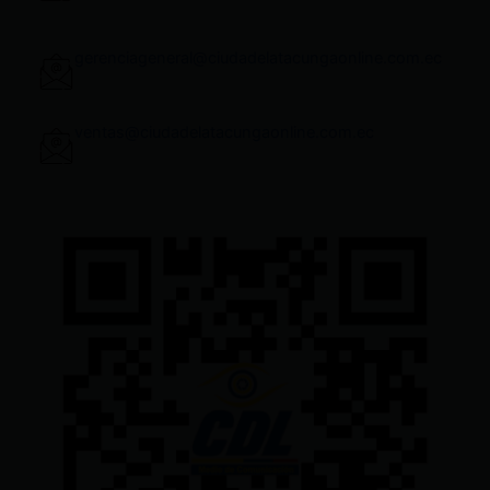
gerenciageneral@ciudadelatacungaonline.com.ec
ventas@ciudadelatacungaonline.com.ec