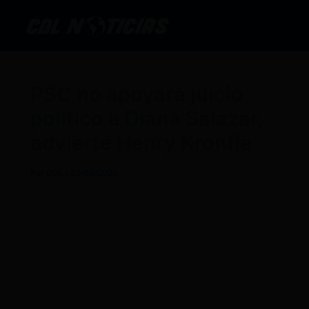
Ir
al
contenido
PSC no apoyará juicio
político a Diana Salazar,
advierte Henry Kronfle
Por
CDL
/
20/08/2024