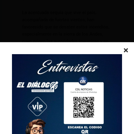
La acentuada sequía que vive el país,
acompañada de fuertes vientos, han
favorecido que se desaten estos incendios,
especialmente en la sierra de los Andes,
cuyo origen las autoridades investigan y no
descartan que varios de ellos hayan sido
causados por la mano del hombre.
Hasta la semana pasada, las autoridades
calculaban en 16.000 las hectáreas que
habían ardido por los incendios forestales a
nivel nacional en las dos últimas semanas.
EFE