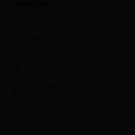
CONTACTOS
+593 969633820
+593 998959525
infocomunicacion@ciudadelatacungaonline.com.e
c
gerenciageneral@ciudadelatacungaonline.com.ec
ventas@ciudadelatacungaonline.com.ec