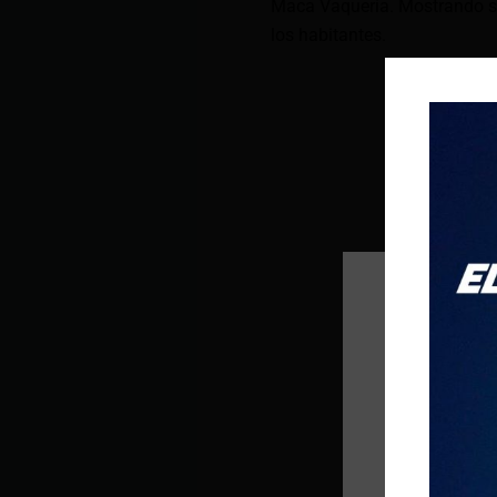
Maca Vaquería. Mostrando su
los habitantes.