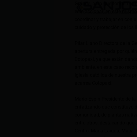
Grande, para que formen part
este accionar; en este mismo
coordinar y trabajar en conj
cuidado y protección de los 
Pilar Llano Directora de la G
apertura entregada por quién
Cotopaxi, ya que están dando
ambiente, en este caso recon
Iglesia católica de nuestra p
acarrea Cotopaxi.
Mario Espín Presidente de la
enfatizando que constituye 
comunidad, de plantas nativa
entre otros, destacando que 
Centro, Maca Laigua, Maca 