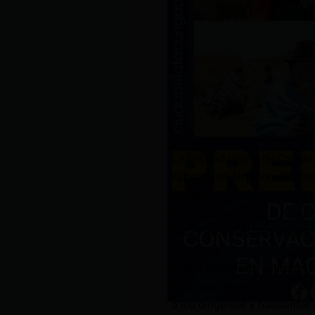
La Entidad mayor de Cotopaxi
subrogante Alejandro Plazart
de especies nativas en 7 se
Cantón Latacunga. El fin es 
sector escogido para empren
Según el Prefecto subrogante,
provincial, en lo que a la c
a los dirigentes y habitante