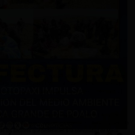
, a través de la Dirección de Ambiente, junto al Prefecto
e, una vez cumplida la socialización, emprendió la siembra
ctores de la comunidad Maca Grande de la Parroquia Poaló
recuperar espacios degradados por el cambio climático. El
der esta acción fue Pucaragua.
 esta actividad permitirá entregar el aporte del Gobierno
onservación del medio ambiente respecta, haciendo un llamado
s de los sectores que pertenecen a la comunidad de Maca