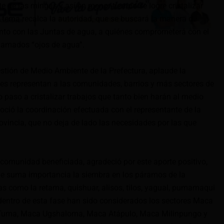
e de las mingas y así en menor tiempo se logre cristalizar
 tema recalca la autoridad, que se buscará la manera de
unto con las Juntas de agua, a quiénes comprometerá con el
llamados “ojos de agua”.
estión de Medio Ambiente de la Prefectura, aplaude la
es representan a las comunidades, barrios y más sectores de
 paso a cristalizar trabajos que tanto bien harán al medio
oció la coordinación efectuada con el representante de la
rovincia, que no deja de lado las necesidades por las que
 comunidad beneficiada, agradeció por este aporte positivo,
de suma importancia la siembra en los páramos de la
s como la retama, quishuar, alisos, tilos, yagual, pumamaqui
dentro de esta fase han sido considerados los sectores Maca
Tuma, Maca Ugshaloma, Maca Atápulo, Maca Milinpungo y