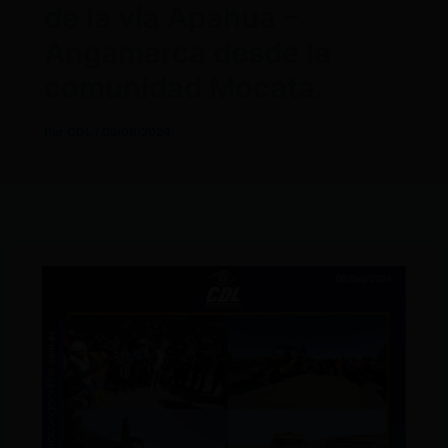
de la vía Apahua –
Angamarca desde la
comunidad Mocata.
Por
CDL
/
05/09/2024