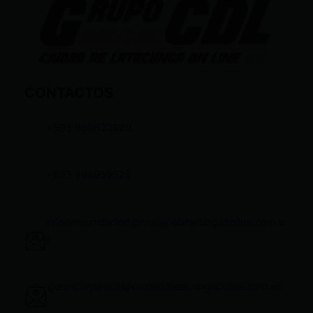
CONTACTOS
+593 969633820
+593 998959525
infocomunicacion@ciudadelatacungaonline.com.e
c
gerenciageneral@ciudadelatacungaonline.com.ec