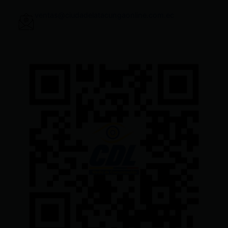
ventas@ciudadelatacungaonline.com.ec