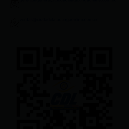
gerenciageneral@ciudadelatacungaonline.com.ec
ventas@ciudadelatacungaonline.com.ec