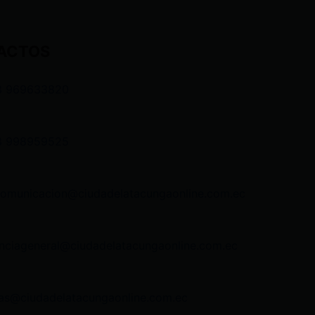
ACTOS
3 969633820
3 998959525
comunicacion@ciudadelatacungaonline.com.ec
nciageneral@ciudadelatacungaonline.com.ec
as@ciudadelatacungaonline.com.ec