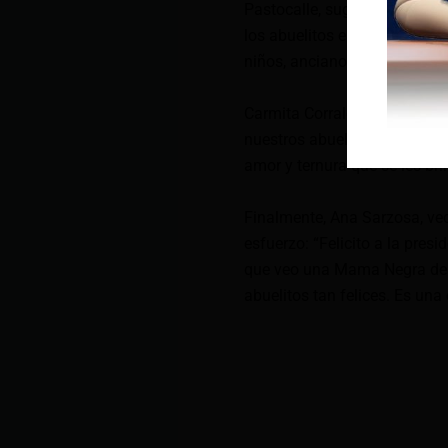
Pastocalle, sugirió que esta
los abuelitos es maravilloso
niños, ancianos y mujeres de
Carmita Corrales, habitante
nuestros abuelitos, a pesar d
amor y ternura que se les bri
Finalmente, Ana Sarzosa, vec
esfuerzo: “Felicito a la presi
que veo una Mama Negra del
abuelitos tan felices. Es una 