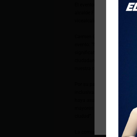
El evento contó con la presen
alcalde Fabricio Tinajero, l
vicealcaldesa María Esther V
Carmen Cárdenas, presidenta 
evento: “Nos sentimos muy o
significativa de esta fiesta t
ciudadanía hacia ellos han l
nuestra comunidad”.
Por su parte, el alcalde Fabr
inclusiva: “Los latacungueñ
haya asumido este desafío 
mayores vivan sus años con d
ciudad”.
La comunidad también expresó