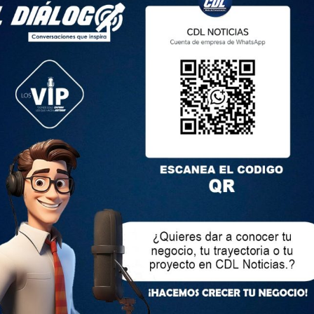
cia de diversas autoridades de la ciudad, entre ellas el
a presidenta del Patronato Municipal, Carmen Cárdenas, la
eloz, así como concejales y delegados municipales.
del Patronato Municipal, expresó su alegría por el éxito del
rgullosos de haber logrado una representación tan
radicional con nuestros abuelitos. El cariño y el abrazo de la
lenado sus corazones, recordándoles lo valiosos que son para
icio Tinajero destacó la importancia de esta celebración
os estamos muy contentos de que el Patronato Municipal
con tanto compromiso. Queremos que nuestros adultos
ignidad, rodeados de cariño y afecto por parte de toda la
 su gratitud. María Lucrecia Ortega, residente de