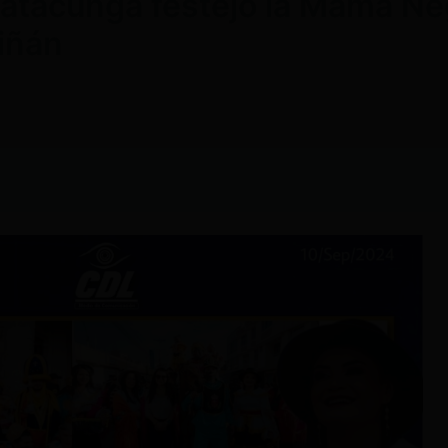
Latacunga festejó la Mama Ne
iñán