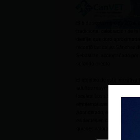
El 6 de septiembre de 2024, 
tradicional celebración de l
desfile, que duró aproximada
recorrió las calles Sánchez 
Sebastián, acompañado por la
colorido evento.
El objetivo de esta iniciativ
adultos mayores, promoviendo
locales. Los abuelitos fuero
emblemáticas como la Mama Ne
Abanderado, entre otros. La 
evidentes en cada paso del des
quienes valoraron su esfuerz