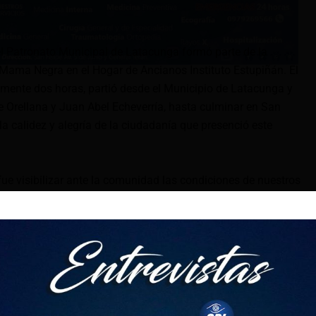
el Patronato Municipal de Latacunga formó parte de la
a Mama Negra en el Hogar de Ancianos Instituto Estupiñán. El
mente dos horas, partió desde el Municipio de Latacunga y
de Orellana y Juan Abel Echeverría, hasta culminar en San
 calidez y alegría de la ciudadanía que presenció este
a fue visibilizar ante la comunidad las condiciones de nuestros
 su inclusión y participación activa en las tradiciones
n los protagonistas de la comparsa, personificando a figuras
gra, el Ángel de la Estrella, el Rey Moro, el Capitán, el
emoción y el orgullo de los adultos mayores se hicieron
file, al recibir el cariño y los aplausos de la ciudadanía,
o por mantener vivas nuestras tradiciones.