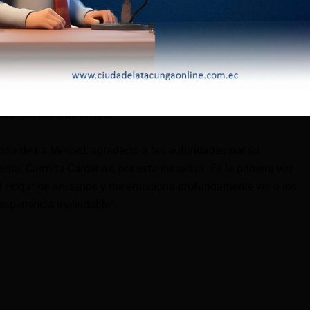
 hermosa tradición continúe cada año: “Lo que han hecho con
. Me encantaría que esta fiesta se mantenga, incluyendo a
l cantón”.
 de San Felipe, mostró su emoción: “Es muy hermoso ver cómo
e su vulnerabilidad, son parte de esta tradición tan querida. El
nda nos llena de alegría”.
ina de La Merced, agradeció a las autoridades por su
denta, Carmita Cárdenas, por esta iniciativa. Es la primera vez
 Hogar de Ancianos y me emociona profundamente ver a los
experiencia inolvidable”.