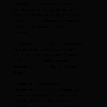
denunciada realizó diversos actos de
campaña previo al periodo de campaña
electoral asignado por el CNE, induciendo
categóricamente al electorado a votar por
ella como candidata a la Asamblea
Nacional».
Los denunciantes son: Gina Elizabeth López
Mena, Ida Victoria Páez Cortez, Vajaira
Cecilia Vásquez Dávalos, Miryam Guadalupe
Morales Manid, Gil Fabián Alemán
Hernández, y, Abraham Homero Heredia
Olmedo.
El Código de la Democracia en su artículo
278 sanciona las infracciones electorales
graves con multas desde 11 salarios básicos
unificados hasta 20 salarios básicos
unificados, destitución y/o suspensión de