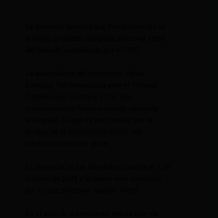
La denuncia asegura que Paola Cabezas se
anticipó a realizar campaña electoral antes
del periodo establecido por el CNE.
La asambleísta del correísmo, Paola
Cabezas, fue denunciada ante el Tribunal
Contencioso Electoral (TCE) por
supuestamente haber realizado campaña
anticipada, lo que es sancionado por el
Código de la Democracia como una
infracción electoral grave.
La denuncia ya fue admitida a trámite el 1 de
octubre de 2024 y la causa será tramitada
por el juez electoral Joaquín Viteri.
En el auto de admisión se señala que «la