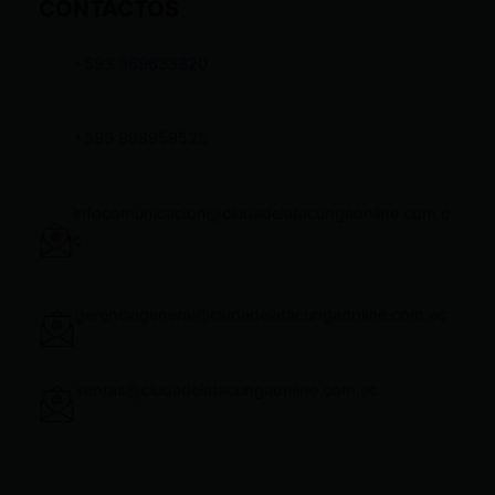
CONTACTOS
+593 969633820
+593 998959525
infocomunicacion@ciudadelatacungaonline.com.e
c
gerenciageneral@ciudadelatacungaonline.com.ec
ventas@ciudadelatacungaonline.com.ec