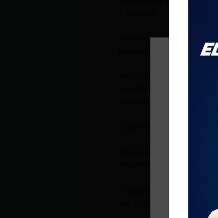
adeudados y conocer los pas
a Calderón.
«El Ministro de Finanzas ni s
banca multilateral», comentó
Invitó que tanto González Ur
acogida para extranjeros qu
condiciones indignas.
La prefecta Paola Pabón tam
En una carta dirigida al Pri
de asistir a la invitación ext
El argumento de Pabón estuvo
que es candidato para regres