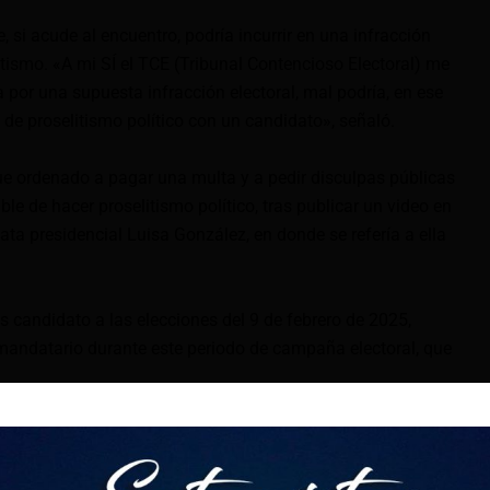
, si acude al encuentro, podría incurrir en una infracción
itismo. «A mi SÍ el TCE (Tribunal Contencioso Electoral) me
 por una supuesta infracción electoral, mal podría, en ese
o de proselitismo político con un candidato», señaló.
e ordenado a pagar una multa y a pedir disculpas públicas
le de hacer proselitismo político, tras publicar un video en
ta presidencial Luisa González, en donde se refería a ella
 candidato a las elecciones del 9 de febrero de 2025,
mandatario durante este periodo de campaña electoral, que
ita respuestas precisas del Gobierno, como la inversión de
inisterio de Economía y Finanzas entregue los recursos