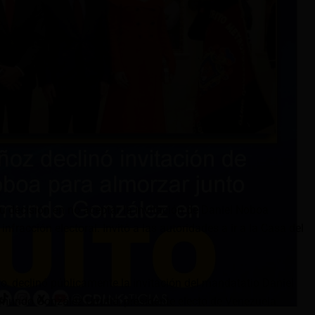
 su decisión en no aceptar la invitación de Daniel Noboa
infracción electoral. Invitó a las autoridades a ir a la Casa del
o, declinó públicamente la invitación del mandatatio Daniel
undo González Urrutia, presidente electo de Venezuela.