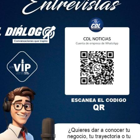
os concretos del compromiso para extender el Metro de Quito
iquiera responde mi pedido de convocar, para el efecto, a la
.
rutia y Noboa visite la Casa del Hermano, una casa de
e sufren desplazamiento forzado y movilidad humana en
bién se excusa de asistir
mer Mandatario, Paola Pabón, prefecta de Pichincha, se excusó
endida para el día 28 de enero de 2025.
 también relacionado a la actual condición del presidente
ar al cargo que actualmente ostenta.