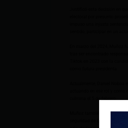
Justificó esta decisión en que
electoral por presunto prosel
impuso una injusta sentencia
sentido, participar en un act
En marzo del 2024, Muñoz fu
tras ser encontrado responsab
Tiktok en 2023 con la candida
como futura presidenta.
Actualmente, Daniel Noboa es
actuando en ese rol y como 
culmina el 5 de febrero.
Muñoz también dijo que neces
seguridad de Quito, que el M