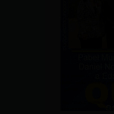
El alcalde de Quito justificó
porque podría incurrir en una 
Hermano.
Pabel Muñoz, alcalde de Quit
Noboa para almorzar con Edm