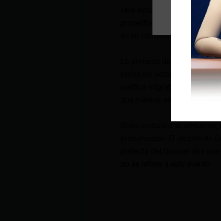
«Me está prohibido como auto
proselitistas mientras dure l
de su campaña», dijo Pabón.
La prefecta de Pichincha aña
todos los actores e instituc
política migratoria integral;
que merece, evitando que se u
Otros invitados al almuerzo,
pronunciado. El alcalde de G
prefecta del Guayas dijo qu
no se refiere a este evento.