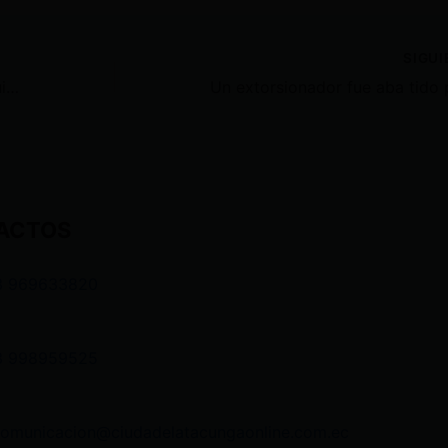
SIGU
Una rectora en colegio de Guayaquil perdió su cargo tras gri tarle a un estudiante
ACTOS
3 969633820
3 998959525
comunicacion@ciudadelatacungaonline.com.ec