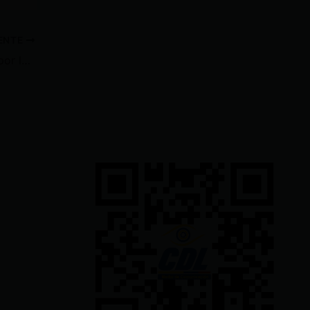
IENTE
Un extorsionador fue aba tido por la Policía Nacional en Flor de Bastión, Guayaquil