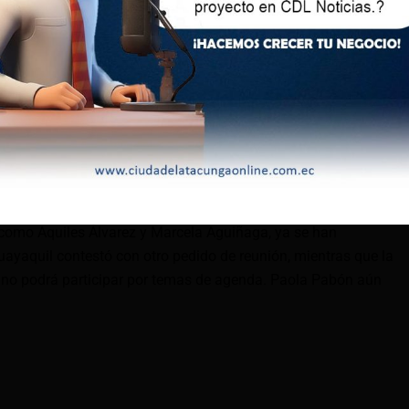
ridad electa por votación popular, participar en actividades
a campaña electoral, y esta invitación atañe a una actividad
dió que una vez concluida la campaña electoral, espera que
iones relevantes «nos sentemos a discutir una agenda de
 esta agenda debe permitirnos abordar el tema con la dignidad
tilicen temas sensibles en la coyuntura electoral», expresó.
 como Aquiles Álvarez y Marcela Aguiñaga, ya se han
uayaquil contestó con otro pedido de reunión, mientras que la
e no podrá participar por temas de agenda. Paola Pabón aún