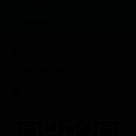
+593 969633820
+593 998959525
infocomunicacion@ciudadelatacungaonline.com.e
c
gerenciageneral@ciudadelatacungaonline.com.ec
ventas@ciudadelatacungaonline.com.ec