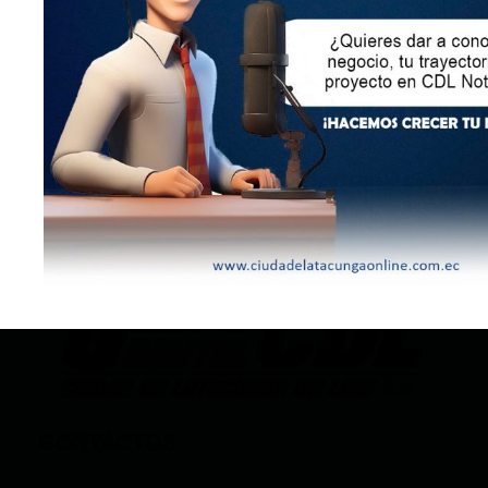
LEY ORGÁNICA DE COMUNICACIÓN
SEGÚN EL ART. 60 DE LA LEY ORGÁNICA DE
COMUNICACIÓN, LOS CONTENIDOS SE IDENTIFICAN
Y CLASIFICAN EN: (I), INFORMATIVOS; (O), DE
OPINIÓN; (F),
FORMATIVOS/EDUCATIVOS/CULTURALES; (E),
ENTRETENIMIENTO; Y (D), DEPORTIVOS.
CONTACTOS