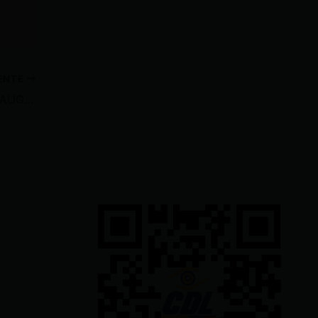
IENTE
PREFECTURA DE COTOPAXI INAUGURÓ ASFALTADO DE LA VĺA QUE CONECTA LA PARROQUIA EL CARMEN CON EL RECINTO MANGUILA