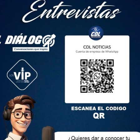
anizaciones se concentrarán en la Caja del Seguro desde las
ijo que marcharán por «la crisis y la incapacidad del
mpestivos, no persecución sindical, no más inseguridad», es
 eventos, la marcha avanza hacia el Centro Histórico de
a de Santo Domingo.
iferentes sectores sociales ya marcharon para mostrar su
 Empezaron su movilización desde los exteriores de la
on hasta la Plaza Santo Domingo.
disturbios entre los marchantes y policías. Hubo al menos una
uatro personas detenidas