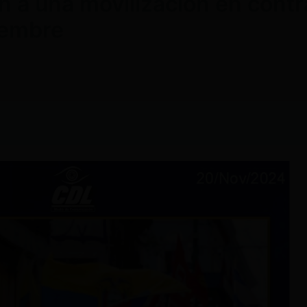
 a una movilización en contr
iembre