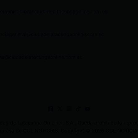
comunicacion@ciudadelatacungaonline.com.ec
nciageneral@ciudadelatacungaonline.com.ec
as@ciudadelatacungaonline.com.ec
 de Latacunga On Line). S.A . Queda prohibida la reprodu
 expresa de CDL NOTICIAS. Copyright © 2026 CDL NOTICIAS