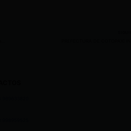
SIGU
Hoy llega Verónica Abad a Quito desde Ankara
ACTOS
3 969633820
3 998959525