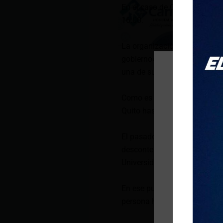
En el caso de Quito, las org
16:00.
La organización mencionada d
gobierno». «No despidos inte
una de sus consignas.
Como es común durante estos
Quito hasta llegar a la Plaz
El pasado 15 de noviembre, d
descontento con el Gobierno.
Universidad Central y llegar
En ese punto se registraron 
persona herida y al menos c