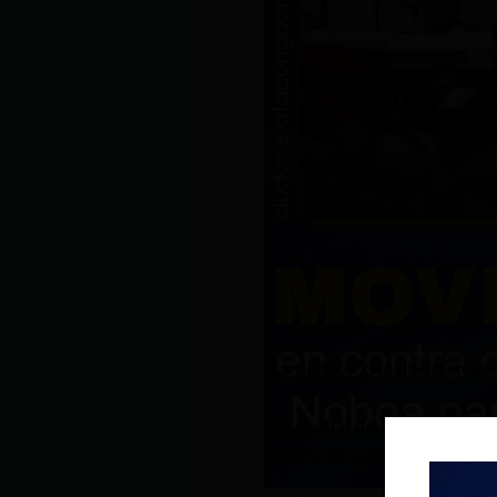
La Cedocut dijo que marchará
La Central de Trabajadores 
contra del gobierno de Danie