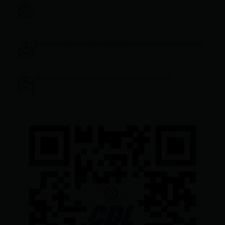
c
gerenciageneral@ciudadelatacungaonline.com.ec
ventas@ciudadelatacungaonline.com.ec