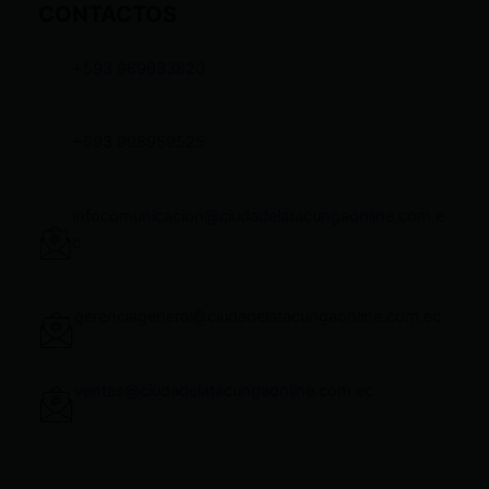
CONTACTOS
+593 969633820
+593 998959525
infocomunicacion@ciudadelatacungaonline.com.e
c
gerenciageneral@ciudadelatacungaonline.com.ec
ventas@ciudadelatacungaonline.com.ec