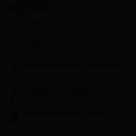
CONTACTOS
+593 969633820
+593 998959525
infocomunicacion@ciudadelatacungaonline.com.e
c
gerenciageneral@ciudadelatacungaonline.com.ec
ventas@ciudadelatacungaonline.com.ec