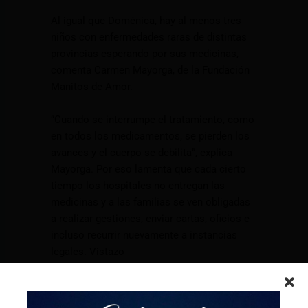
Al igual que Doménica, hay al menos tres
niños con enfermedades raras de distintas
provincias esperando por sus medicinas,
comenta Carmen Mayorga, de la Fundación
Manitos de Amor.
“Cuando se interrumpe el tratamiento, como
en todos los medicamentos, se pierden los
avances y el cuerpo se debilita”, explica
Mayorga. Por eso lamenta que cada cierto
tiempo los hospitales no entregan las
medicinas y a las familias se ven obligadas
a realizar gestiones, enviar cartas, oficios e
incluso recurrir nuevamente a instancias
legales. Vistazo