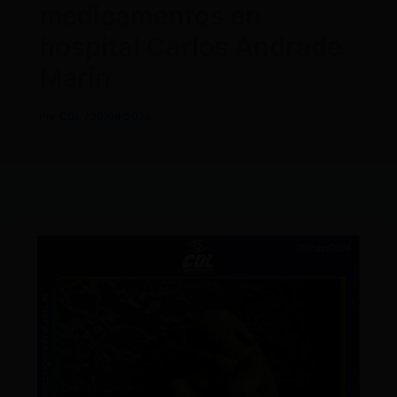
medicamentos en
hospital Carlos Andrade
Marín
Por
CDL
/
20/09/2024