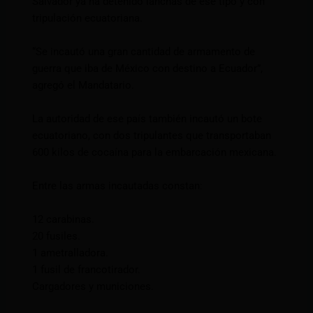
Salvador ya ha detenido lanchas de ese tipo y con
tripulación ecuatoriana.
“Se incautó una gran cantidad de armamento de
guerra que iba de México con destino a Ecuador”,
agregó el Mandatario.
La autoridad de ese país también incautó un bote
ecuatoriano, con dos tripulantes que transportaban
600 kilos de cocaína para la embarcación mexicana.
Entre las armas incautadas constan:
12 carabinas.
20 fusiles.
1 ametralladora.
1 fusil de francotirador.
Cargadores y municiones.