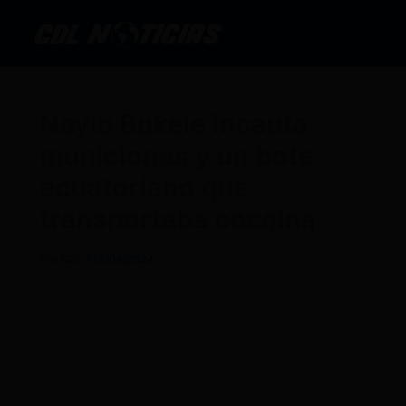
Ir
al
contenido
Nayib Bukele incauta
municiones y un bote
ecuatoriano que
transportaba cøcąíną
Por
CDL
/
16/08/2024