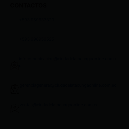
CONTACTOS
+593 969633820
+593 998959525
infocomunicacion@ciudadelatacungaonline.com.e
c
gerenciageneral@ciudadelatacungaonline.com.ec
ventas@ciudadelatacungaonline.com.ec