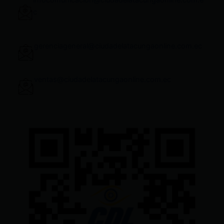
c
gerenciageneral@ciudadelatacungaonline.com.ec
ventas@ciudadelatacungaonline.com.ec