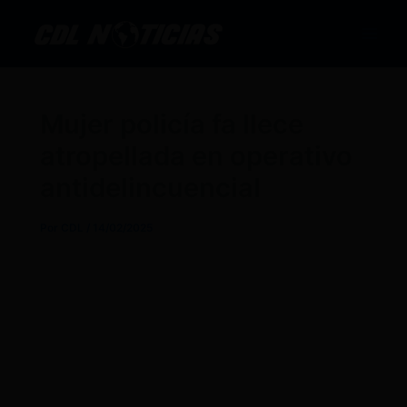
Ir
al
contenido
Mujer policía fa llece
atropellada en operativo
antidelincuencial
Por
CDL
/
14/02/2025