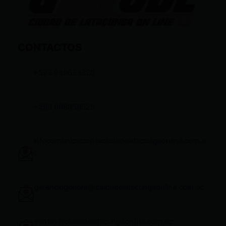
CONTACTOS
+593 969633820
+593 998959525
infocomunicacion@ciudadelatacungaonline.com.e
c
gerenciageneral@ciudadelatacungaonline.com.ec
ventas@ciudadelatacungaonline.com.ec