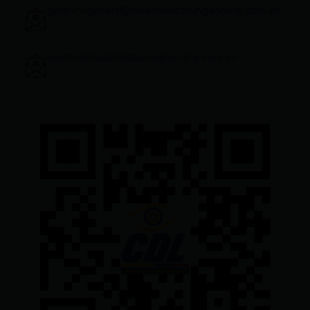
gerenciageneral@ciudadelatacungaonline.com.ec
ventas@ciudadelatacungaonline.com.ec