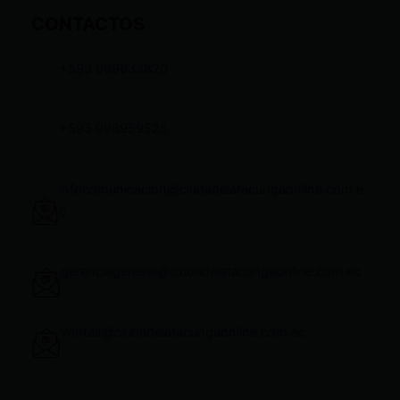
CONTACTOS
+593 969633820
+593 998959525
infocomunicacion@ciudadelatacungaonline.com.e
c
gerenciageneral@ciudadelatacungaonline.com.ec
ventas@ciudadelatacungaonline.com.ec