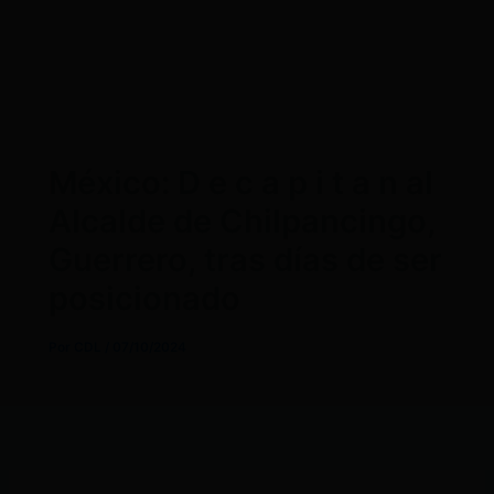
México: D e c a p i t a n al
Alcalde de Chilpancingo,
Guerrero, tras días de ser
posicionado
Por
CDL
/
07/10/2024