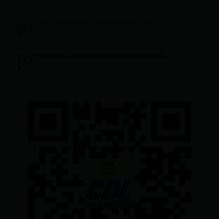
gerenciageneral@ciudadelatacungaonline.com.ec
ventas@ciudadelatacungaonline.com.ec