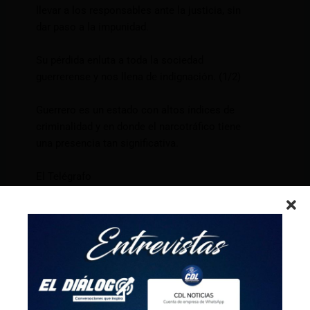
llevar a los responsables ante la justicia, sin
dar paso a la impunidad.
Su pérdida enluta a toda la sociedad
guerrerense y nos llena de indignación. (1/2)
Guerrero es un estado con altos índices de
criminalidad y en donde el narcotráfico tiene
una presencia tan significativa.
El Telégrafo