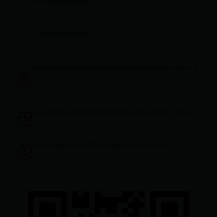
+593 969633820
+593 998959525
infocomunicacion@ciudadelatacungaonline.com.e
c
gerenciageneral@ciudadelatacungaonline.com.ec
ventas@ciudadelatacungaonline.com.ec