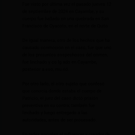
Fue visto por última vez el pasado jueves 12
de septiembre de 2024 en Cayambe, y su
cuerpo fue hallado en una quebrada en San
Francisco de Oyacoto, en el norte de Quito
De igual manera, otro de los hechos que ha
causado conmoción en el caso, fue que uno
de los presuntos sospechosos del crimen,
fue linchado y co lg ado en Cayambe,
posterior a eso, mu rió.
Por otro lado, el otro sujeto que confesó
que conocía donde estaba el cuerpo de
Patricio, el juez del caso dictó prisión
preventiva en su contra; también fue
linchado y luego entregado a las
autoridades, antes de ser procesado.
En redes sociales el influencer y creador de