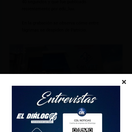
40 segundos y que fue publicado
recientemente por edii_luu.
En la grabación se observa cómo entre
lágrimas se despiden de Patricio.