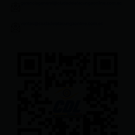
gerenciageneral@ciudadelatacungaonline.com.ec
ventas@ciudadelatacungaonline.com.ec