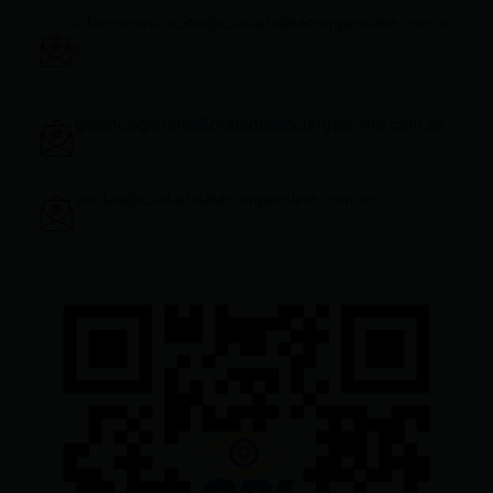
infocomunicacion@ciudadelatacungaonline.com.e
c
gerenciageneral@ciudadelatacungaonline.com.ec
ventas@ciudadelatacungaonline.com.ec