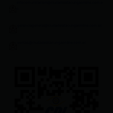
infocomunicacion@ciudadelatacungaonline.com.e
c
gerenciageneral@ciudadelatacungaonline.com.ec
ventas@ciudadelatacungaonline.com.ec