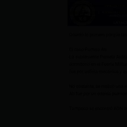
dictamen abstentivo en contr
elevarse hasta el fiscal provi
llama a audiencia preparatori
Ocurrió lo primero porque l
El caso Pamela Ati
La subteniente Pamela Aidita
dormitorio en el Fuerte Mili
fue por asfixia mecánica y q
No obstante, se realizó una
Ati fue por un edema pulmona
Tampoco se encontró ADN de l