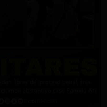
na, Luis González, se ratificó en el dictamen abstentivo en
procesados en el caso Pamela Ati y con esto quedan libres del
l militar Santiago Q., dio a conocer la noticia este lunes 28
a fiscal de Quito, María Isabel Jiménez, había emitido su