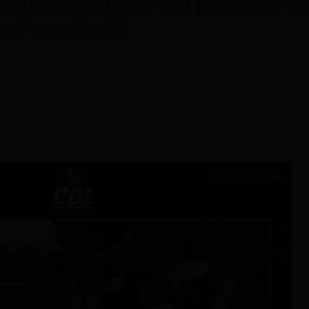
quedan libres del proceso pen
o Pamela Ati