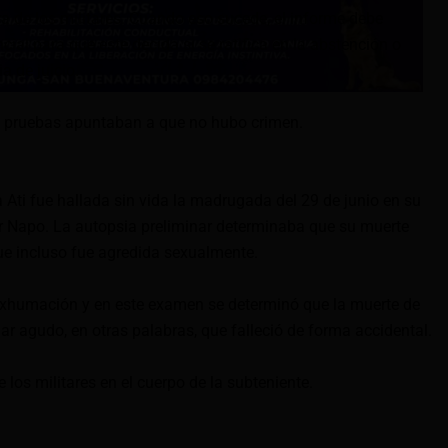
a de los militares. Cuando eso sucede, el informe debe
ncial para que este decida si se ratifica en la abstención o
a de juicio.
as pruebas apuntaban a que no hubo crimen.
 Ati fue hallada sin vida la madrugada del 29 de junio en su
tar Napo. La autopsia preliminar determinaba que su muerte
ue incluso fue agredida sexualmente.
 exhumación y en este examen se determinó que la muerte de
r agudo, en otras palabras, que falleció de forma accidental.
os militares en el cuerpo de la subteniente.