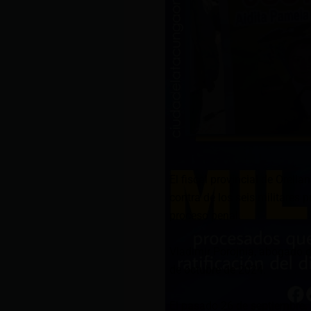
El fiscal provincial de Orella
contra de los seis militares 
proceso penal.
Vladimir Porojnia, abogado de
de octubre de 2024.
El pasado 26 de septiembre, l