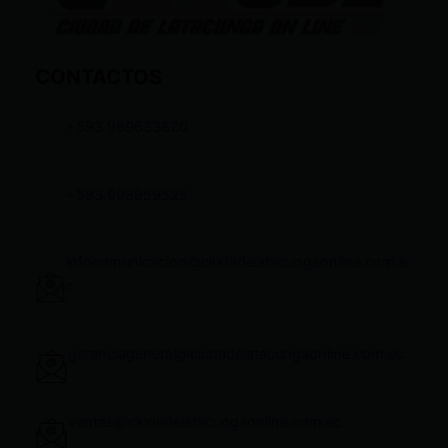
CONTACTOS
+593 969633820
+593 998959525
infocomunicacion@ciudadelatacungaonline.com.e
c
gerenciageneral@ciudadelatacungaonline.com.ec
ventas@ciudadelatacungaonline.com.ec