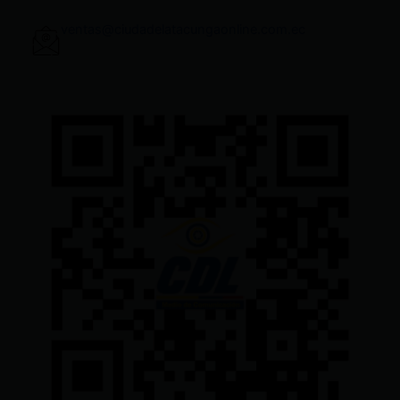
ventas@ciudadelatacungaonline.com.ec