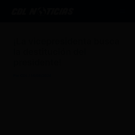
Ir
al
contenido
¡La vicepresidenta busca
la destitución del
presidente!
Por
CDL
/
14/08/2024