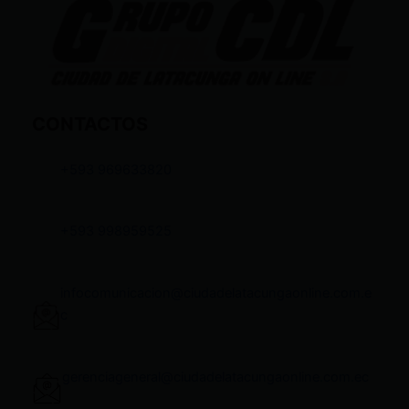
CONTACTOS
+593 969633820
+593 998959525
infocomunicacion@ciudadelatacungaonline.com.e
c
gerenciageneral@ciudadelatacungaonline.com.ec