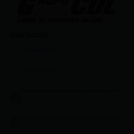
CONTACTOS
+593 969633820
+593 998959525
infocomunicacion@ciudadelatacungaonline.com.e
c
gerenciageneral@ciudadelatacungaonline.com.ec