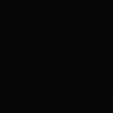
La Policía exhorta a Jan
Topic a entregar su
celular para investigar
amenaza de m u e r t e
Por
CDL
/
29/10/2024