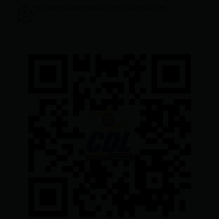
ventas@ciudadelatacungaonline.com.ec