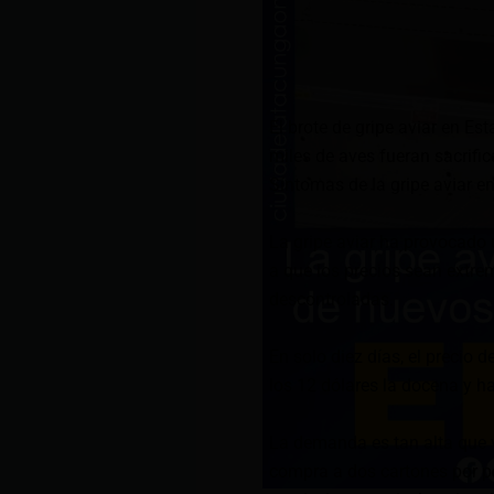
El brote de gripe aviar en E
miles de aves fueran sacrifi
Síntomas de la gripe aviar 
La gripe aviar ha provocado
a que los precios sean extr
descontroladas.
En solo diez días, el precio
los 12 dólares la docena y 
La demanda es tan alta que v
compra a dos cartones por p