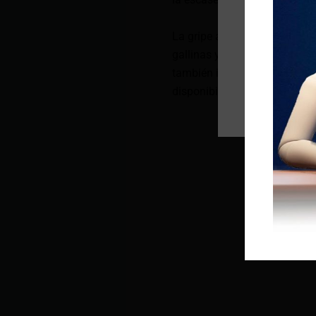
La gripe aviar ha afectado a 
gallinas y reduciendo drásti
también impacta el suministr
disponibilidad en el mercado