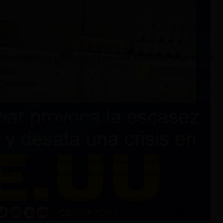
stados Unidos ha provocado la escasez de huevos luego de que
cadas.
en humanos
 una escasez de huevos en Estados Unidos, lo que ha llevado
emadamente altos, estanterías vacías y compras
 de las cubetas de huevos han duplicado su valor, alcanzando
hasta 15 dólares en ciudades como Nueva York.
arios comercios han impuesto restricciones, limitando la
ersona. La cadena Trader Joe’s, por ejemplo, ha anunciado