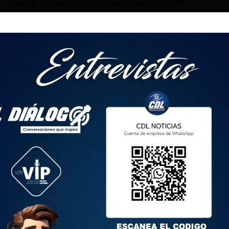
al. Según un portavoz de la empresa, citado por CNN:
os con el suministro de huevos, actualmente estamos
ocena por cliente, por día, en todas las tiendas de Trader
que estos límites ayuden a garantizar que la mayor cantidad
 que necesiten huevos puedan comprarlos al visitar Trader
 es exclusivo de esta cadena. Costco también ha
res. De acuerdo con ABC, un aviso publicado por la
inistro causados por la gripe aviar altamente patógena, los
s podrían escasear o ser eliminados de los pedidos de
ios comparten imágenes de personas enfrentándose debido a
teciéndose de grandes cantidades de ellos.