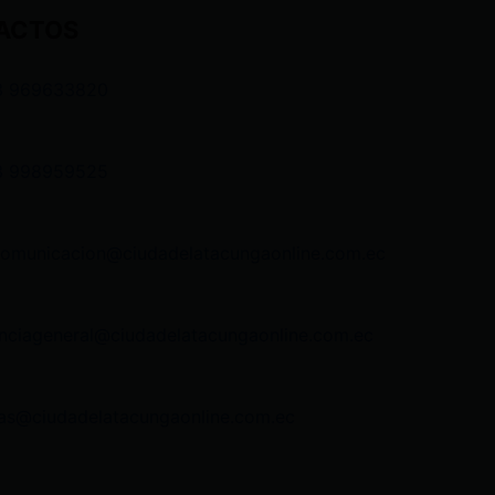
ACTOS
3 969633820
3 998959525
comunicacion@ciudadelatacungaonline.com.ec
nciageneral@ciudadelatacungaonline.com.ec
as@ciudadelatacungaonline.com.ec