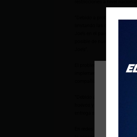
restricciones a nivel nacion
“Debido a problemas continu
limitando las compras a una d
Joe’s en el país. Esperamos 
posible de nuestros clientes
Joe’s”.
El problema, sin embargo, no
implementado medidas simila
compañía señala:
“Debido a desafíos en el sum
huevos y productos derivado
entrega sin previo aviso”.
En redes sociales los usuar
la escasez de huevos o abas