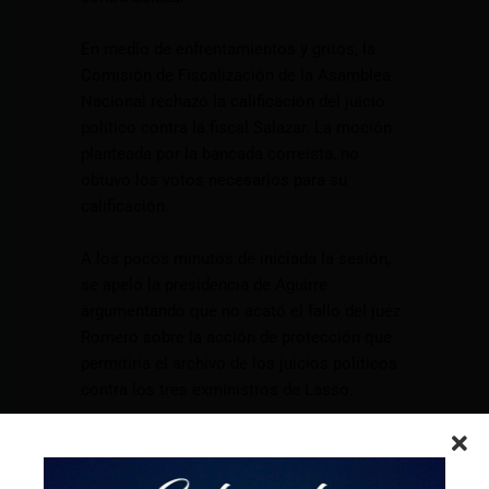
En medio de enfrentamientos y gritos, la
Comisión de Fiscalización de la Asamblea
Nacional rechazó la calificación del juicio
político contra la fiscal Salazar. La moción
planteada por la bancada correísta, no
obtuvo los votos necesarios para su
calificación.
A los pocos minutos de iniciada la sesión,
se apeló la presidencia de Aguirre
argumentando que no acató el fallo del juez
Romero sobre la acción de protección que
permitiría el archivo de los juicios políticos
contra los tres exministros de Lasso.