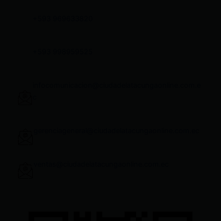
+593 969633820
+593 998959525
infocomunicacion@ciudadelatacungaonline.com.e
c
gerenciageneral@ciudadelatacungaonline.com.ec
ventas@ciudadelatacungaonline.com.ec