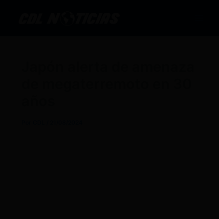
Ir
al
contenido
Japón alerta de amenaza
de megaterremoto en 30
años
Por
CDL
/
21/08/2024