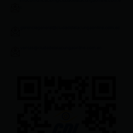
infocomunicacion@ciudadelatacungaonline.com.e
c
gerenciageneral@ciudadelatacungaonline.com.ec
ventas@ciudadelatacungaonline.com.ec