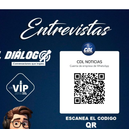
 no indica que un gran terremoto vaya a ocurrir con certeza»,
l jueves no dejó daños materiales importantes. La agencia
formó de ocho personas heridas, varias de ellas por la caída
Tokio y Osaka circulan más despacio como medida de
dor ferroviario.
enaron a las centrales nucleares de todo el país que
o de catástrofe.
e varias placas tectónicas, Japón es uno de los países con
 mundo, con unos 1.500 temblores al año, la mayoría de