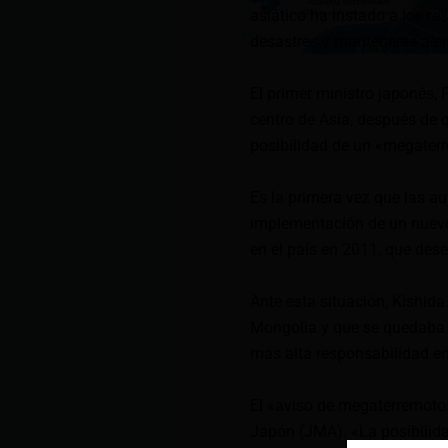
asiático ha instado a los re
desastres y mantenerse aler
El primer ministro japonés, 
centro de Asia, después de 
posibilidad de un «megaterr
Es la primera vez que las au
implementación de un nuevo 
en el país en 2011, que des
Ante esta situación, Kishid
Mongolia y que se quedaba 
más alta responsabilidad en 
El «aviso de megaterremoto
Japón (JMA). «La posibilid