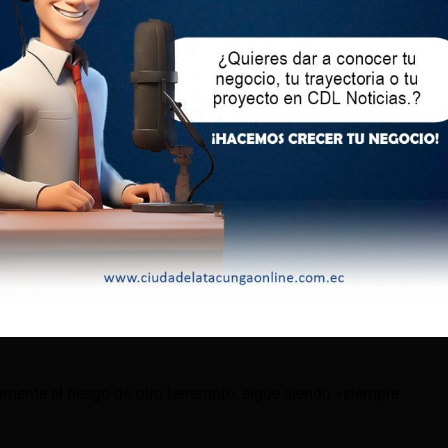
ás intensos dejan pocos daños en este país, que
onstrucción antisismos desde hace décadas y educa a sus
sobre cómo reaccionar ante estas situaciones.
as
eviamente que había una posibilidad del 70% de que un
ís en las próximas tres décadas.
una parte importante de la costa japonesa en el Pacífico y
rsonas, según sus expertos.
ir los terremotos, la ocurrencia de uno suele aumentar la
uzca otro, describen los expertos en el boletín especializado
umente el riesgo de otro terremoto, sigue siendo «siempre