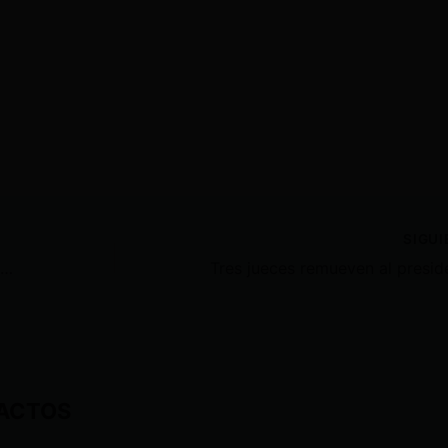
SIGU
Verónica Abad denunció a Daniel Noboa por violencia política de género ante el Tribunal Contencioso Electoral
ACTOS