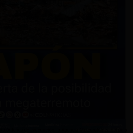
do órdenes de evacuación, la Agencia Meteorológica del país