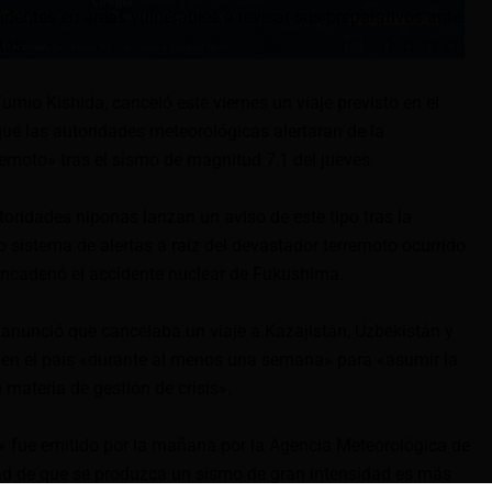
sidentes en áreas vulnerables a revisar sus preparativos ante
tas.
Fumio Kishida, canceló este viernes un viaje previsto en el
que las autoridades meteorológicas alertaran de la
emoto» tras el sismo de magnitud 7,1 del jueves.
toridades niponas lanzan un aviso de este tipo tras la
sistema de alertas a raíz del devastador terremoto ocurrido
encadenó el accidente nuclear de Fukushima.
a anunció que cancelaba un viaje a Kazajistán, Uzbekistán y
en el país «durante al menos una semana» para «asumir la
materia de gestión de crisis».
» fue emitido por la mañana por la Agencia Meteorológica de
ad de que se produzca un sismo de gran intensidad es más