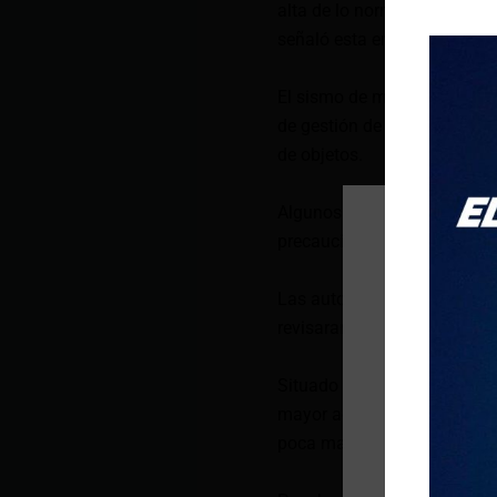
alta de lo normal, pero esto
señaló esta entidad.
El sismo de magnitud 7,1 de
de gestión de catástrofes in
de objetos.
Algunos trenes bala entre 
precaución, informó el opera
Las autoridades también ord
revisaran sus planes en cas
Situado en la encrucijada d
mayor actividad sísmica del
poca magnitud.