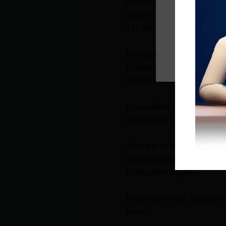
Pero hasta los terremotos m
implementó normativas de c
125 millones de habitantes 
En las próximas tres décad
El gobierno nipón estimó pr
megasismo estremezca el pa
La sacudida podría afectar 
amenazar a unas 300.000 pe
«Aunque es imposible predec
probabilidad» de que se prod
Earthquake Insights.
Pero, según ellos, aunque a
bajo».