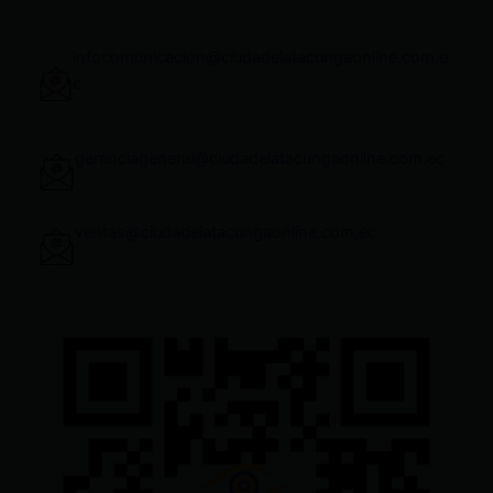
infocomunicacion@ciudadelatacungaonline.com.e
c
gerenciageneral@ciudadelatacungaonline.com.ec
ventas@ciudadelatacungaonline.com.ec