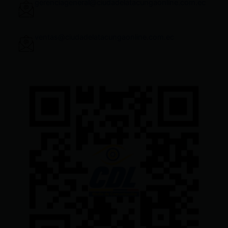
gerenciageneral@ciudadelatacungaonline.com.ec
ventas@ciudadelatacungaonline.com.ec