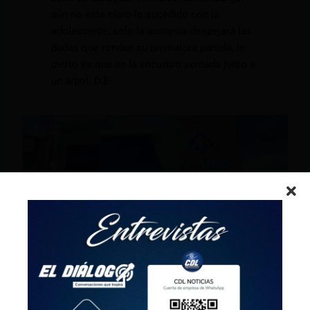
aún no está claro lo sucedido con la
adolescente, solo la autopsia despejará las
dudas que rondan su prematura partida, lo
cierto es que se la encontró sentada junto a
un árbol. D.E.